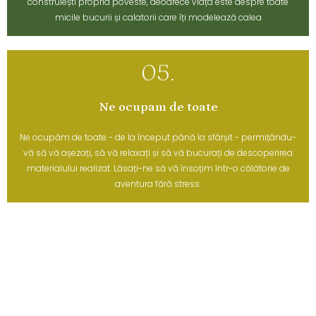
construiești propria poveste, deoarece viața este despre toate
micile bucurii și calatorii care îți modelează calea
05.
Ne ocupam de toate
Ne ocupăm de toate - de la început până la sfârșit - permițându-
vă să vă așezați, să vă relaxați și să vă bucurați de descoperirea
materialului realizat. Lăsați-ne să vă însoțim într-o călătorie de
aventura fără stress.