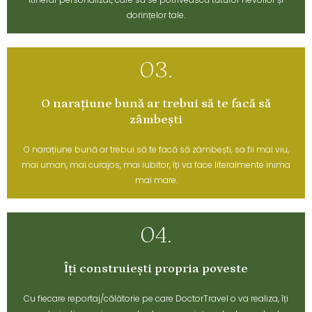
dorințelor tale.
03.
O narațiune bună ar trebui să te facă să
zâmbești
O narațiune bună ar trebui să te facă să zâmbești, sa fii mai viu,
mai uman, mai curajos, mai iubitor, îți va face literalmente inima
mai mare.
04.
Îți construiești propria poveste
Cu fiecare reportaj/călătorie pe care DoctorTravel o va realiza, îți