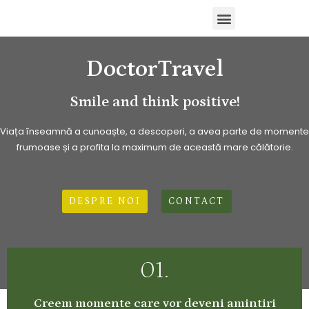
Inchiriază un Ghid de Turism Autorizat
DoctorTravel
Smile and think positive!
Viața înseamnă a cunoaște, a descoperi, a avea parte de momente
frumoase și a profita la maximum de această mare călătorie.
DESPRE NOI
CONTACT
01.
Creem momente care vor deveni amintiri