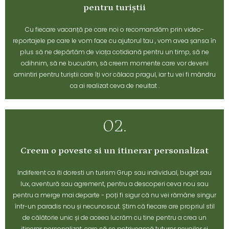
pentru turiștii
Cu fiecare vacanță pe care noi o recomandăm prin video-
reportajele pe care le vom face cu ajutorul tau , vom avea șansa în
plus să ne depărtăm de viața cotidiană pentru un timp, să ne
odihnim, să ne bucurăm, să creem momente care vor deveni
amintiri pentru turiștii care îți vor călaca pragul, iar tu vei fi mândru
ca ai realizat ceva de neuitat .
02.
Creem o poveste si un itinerar personalizat
Indiferent ca iti doresti un turism Grup sau individual, buget sau
lux, aventură sau agrement, pentru a descoperi ceva nou sau
pentru a merge mai departe - poți fi sigur că nu vei rămâne singur
într-un paradis nou și necunoscut. Știm că fiecare are propriul stil
de călătorie unic și de aceea lucrăm cu tine pentru a crea un
itinerar personalizat, care să se potrivească tuturor nevoilor și