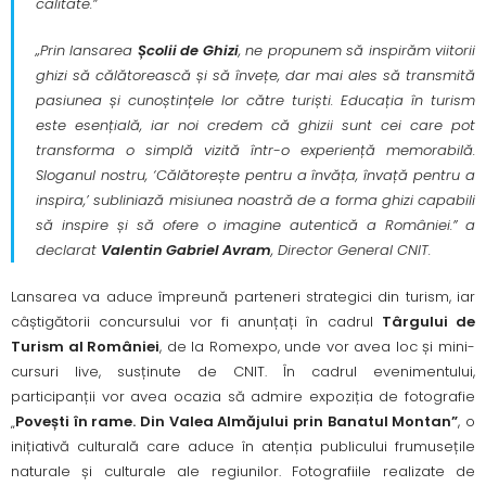
calitate.”
„Prin lansarea
Ș
colii de Ghizi
, ne propunem să inspirăm viitorii
ghizi să călătorească și să învețe, dar mai ales să transmită
pasiunea și cunoștințele lor către turiști. Educația în turism
este esențială, iar noi credem că ghizii sunt cei care pot
transforma o simplă vizită într-o experiență memorabilă.
Sloganul nostru,
‘C
ă
l
ă
tore
ș
te pentru a înv
ăț
a, înva
ță
pentru a
inspira,’
subliniază misiunea noastră de a forma ghizi capabili
să inspire și să ofere o imagine autentică a României.” a
declarat
Valentin Gabriel Avram
, Director General CNIT.
Lansarea va aduce împreună parteneri strategici din turism, iar
câștigătorii concursului vor fi anunțați în cadrul
Târgului de
Turism al României
, de la Romexpo, unde vor avea loc și mini-
cursuri live, susținute de CNIT. În cadrul evenimentului,
participanții vor avea ocazia să admire expoziția de fotografie
„
Pove
ș
ti în rame. Din Valea Alm
ă
jului prin Banatul Montan”
, o
inițiativă culturală care aduce în atenția publicului frumusețile
naturale și culturale ale regiunilor. Fotografiile realizate de