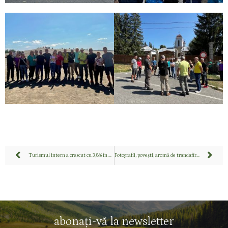
Turismul intern a crescut cu 3,8% în vara 2024 față de anul precedent
Fotografii, povești, aromă de trandafir și mălai dulce din Valea Almăjului la Muzeul Țăranului Român din București
abonați-vă la newsletter