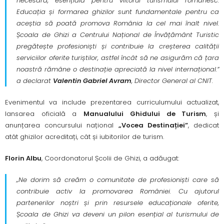
necesară, esențială pentru viitorul turismului românesc.
Educația și formarea ghizilor sunt fundamentale pentru ca
aceștia să poată promova România la cel mai înalt nivel.
Școala de Ghizi a Centrului Național de Învățământ Turistic
pregătește profesioniști și contribuie la creșterea calității
serviciilor oferite turiștilor, astfel încât să ne asigurăm că țara
noastră rămâne o destinație apreciată la nivel internațional.”
a declarat
Valentin Gabriel Avram
, Director General al CNIT.
Evenimentul va include prezentarea curriculumului actualizat,
lansarea oficială a
Manualului Ghidului de Turism
, și
anunțarea concursului național
„Vocea Destina
ț
iei”
, dedicat
atât ghizilor acreditați, cât și iubitorilor de turism.
Florin Albu
, Coordonatorul Școlii de Ghizi, a adăugat:
„Ne dorim să creăm o comunitate de profesioniști care să
contribuie activ la promovarea României. Cu ajutorul
partenerilor noștri și prin resursele educaționale oferite,
Școala de Ghizi va deveni un pilon esențial al turismului de