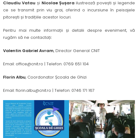
Claudiu Vatau
și
Nicolae
Șu
șara
ilustrează povești și legende
ce se transmit prin viu grai, oferind o incursiune în peisajele
pitorești și tradițiile acestor locuri.
Pentru mai multe informații și detalii despre eveniment, vă
rugăm să ne contactați:
Valentin Gabriel Avram
, Director General CNIT
Email: office@cnit.ro | Telefon: 0769 651 104
Florin Albu
, Coordonator Școala de Ghizi
Email: florin.albu@cnit.ro | Telefon: 0746 171 167