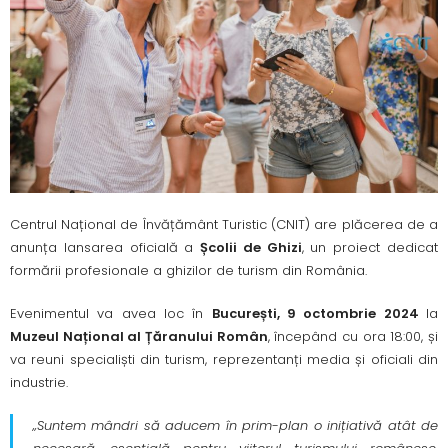
Centrul Național de Învățământ Turistic (CNIT) are plăcerea de a
anunța lansarea oficială a
Ș
colii de Ghizi
, un proiect dedicat
formării profesionale a ghizilor de turism din România.
Evenimentul va avea loc în
Bucure
ș
ti, 9 octombrie 2024
la
Muzeul Na
ț
ional al
Ță
ranului Român
, începând cu ora 18:00, și
va reuni specialiști din turism, reprezentanți media și oficiali din
industrie.
„Suntem mândri să aducem în prim-plan o inițiativă atât de